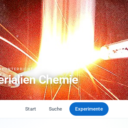
MIEUNTERRICHT
erialien Chemie
Start
Suche
Experimente