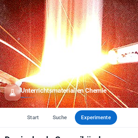
Unterrichtsmaterialien Chemie
Start
Suche
Experimente