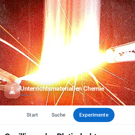
Unterrichtsmaterialien Chemie
Start
Suche
Experimente