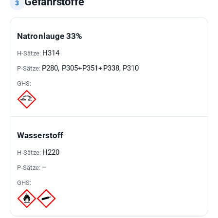
Gefahrstoffe
GEFAHRSTOFF
H-
P-
GHS-
Natronlauge 33%
SÄTZE
SÄTZE
PIKTOGRAMME
H314
P280, P305+P351+P338, P310
Wasserstoff
H220
–