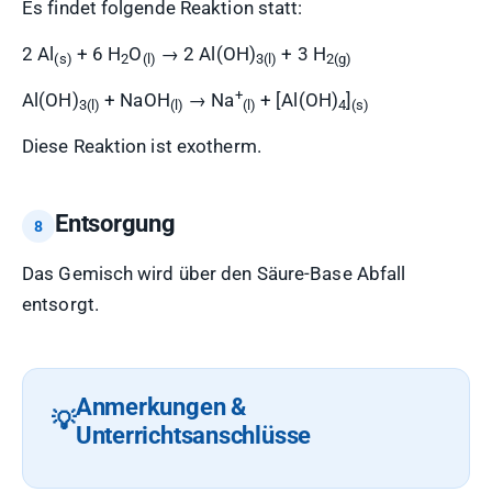
Es findet folgende Reaktion statt:
2 Al
+ 6 H
O
→ 2 Al(OH)
+ 3 H
(s)
2
(l)
3(l)
2(g)
+
Al(OH)
+ NaOH
→ Na
+ [Al(OH)
]
3(l)
(l)
(l)
4
(s)
Diese Reaktion ist exotherm.
Entsorgung
Das Gemisch wird über den Säure-Base Abfall
entsorgt.
Anmerkungen &
Unterrichtsanschlüsse