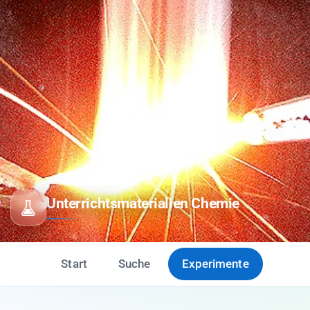
Unterrichtsmaterialien Chemie
Start
Suche
Experimente