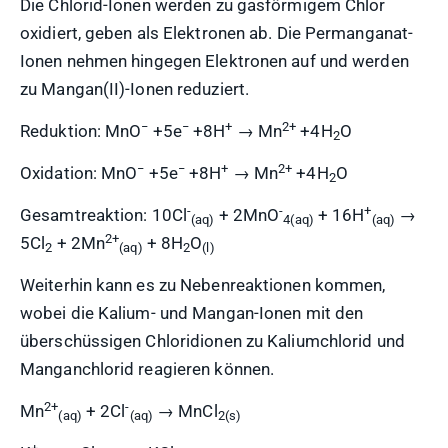
Die Chlorid-Ionen werden zu gasförmigem Chlor
oxidiert, geben als Elektronen ab. Die Permanganat-
Ionen nehmen hingegen Elektronen auf und werden
zu Mangan(II)-Ionen reduziert.
−
−
+
2+
Reduktion: MnO
+5e
+8H
→ Mn
+4H
O
2
−
−
+
2+
Oxidation: MnO
+5e
+8H
→ Mn
+4H
O
2
-
-
+
Gesamtreaktion: 10Cl
+ 2MnO
+ 16H
→
(aq)
4(aq)
(aq)
2+
5Cl
+ 2Mn
+ 8H
O
2
(aq)
2
(l)
Weiterhin kann es zu Nebenreaktionen kommen,
wobei die Kalium- und Mangan-Ionen mit den
überschüssigen Chloridionen zu Kaliumchlorid und
Manganchlorid reagieren können.
2+
-
Mn
+ 2Cl
→ MnCl
(aq)
(aq)
2(s)