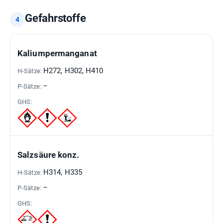
Gefahrstoffe
GEFAHRSTOFF
H-
P-
GHS-
Kaliumpermanganat
SÄTZE
SÄTZE
PIKTOGRAMME
H272, H302, H410
–
Salzsäure konz.
H314, H335
–