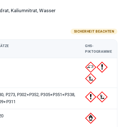
drat, Kaliumnitrat, Wasser
SÄTZE
GHS-
PIKTOGRAMME
80, P273, P302+P352, P305+P351+P338,
09+P311
20