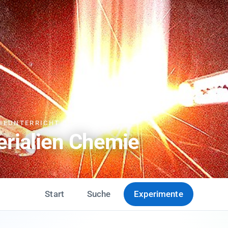
MIEUNTERRICHT
erialien Chemie
Start
Suche
Experimente