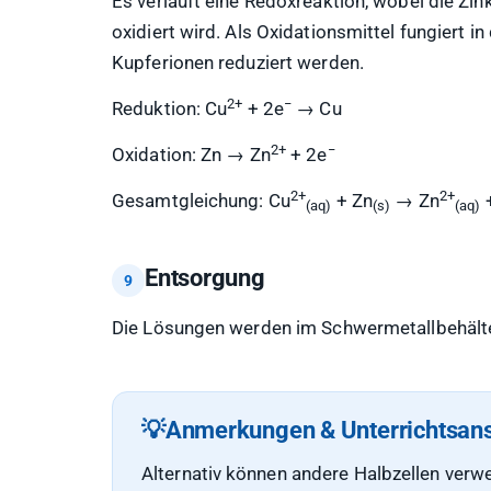
Es verläuft eine Redoxreaktion, wobei die Zin
oxidiert wird. Als Oxidationsmittel fungiert i
Kupferionen reduziert werden.
2+
−
Reduktion: Cu
+ 2e
→ Cu
2+
−
Oxidation: Zn → Zn
+ 2e
2+
2+
Gesamtgleichung: Cu
+ Zn
→ Zn
(aq)
(s)
(aq)
Entsorgung
Die Lösungen werden im Schwermetallbehälte
Anmerkungen & Unterrichtsan
Alternativ können andere Halbzellen verw