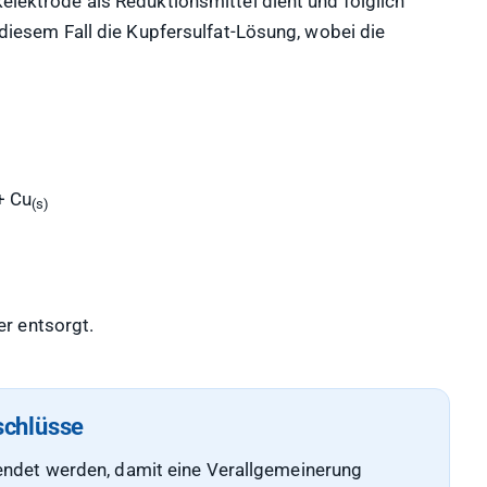
kelektrode als Reduktionsmittel dient und folglich
n diesem Fall die Kupfersulfat-Lösung, wobei die
+ Cu
(s)
r entsorgt.
schlüsse
endet werden, damit eine Verallgemeinerung