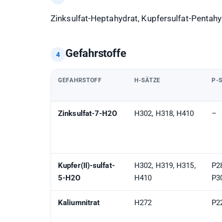
Zinksulfat-Heptahydrat, Kupfersulfat-Pentahy
Gefahrstoffe
GEFAHRSTOFF
H-SÄTZE
P-
Zinksulfat-7-H2O
H302, H318, H410
–
Kupfer(II)-sulfat-
H302, H319, H315,
P2
5-H2O
H410
P3
Kaliumnitrat
H272
P2