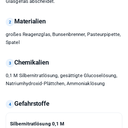
Glasgefäß abscheidet.
Materialien
großes Reagenzglas, Bunsenbrenner, Pasteurpipette,
Spatel
Chemikalien
0,1 M Silbernitratlösung, gesättigte Glucoselösung,
Natriumhydroxid-Plättchen, Ammoniaklösung
Gefahrstoffe
GEFAHRSTOFF
H-
P-
GHS-
Silbernitratlösung 0,1 M