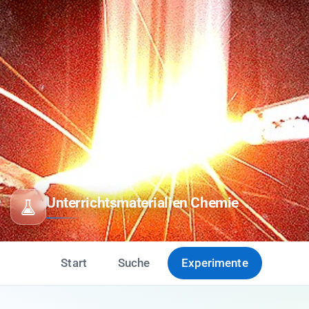
Unterrichtsmaterialien Chemie
Start
Suche
Experimente