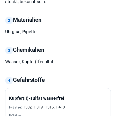
steckt, bekannt sein.
Materialien
Uhrglas, Pipette
Chemikalien
Wasser, Kupfer(II)-sulfat
Gefahrstoffe
GEFAHRSTOFF
H-
P-
GHS-
Kupfer(II)-sulfat wasserfrei
SÄTZE
SÄTZE
PIKTOGRAMME
H302, H319, H315, H410
–