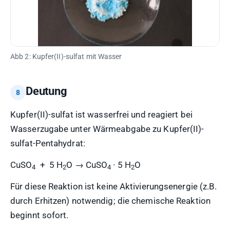
Abb 2: Kupfer(II)-sulfat mit Wasser
Deutung
Kupfer(II)-sulfat ist wasserfrei und reagiert bei
Wasserzugabe unter Wärmeabgabe zu Kupfer(II)-
sulfat-Pentahydrat:
CuSO
+ 5 H
O → CuSO
· 5 H
O
4
2
4
2
Für diese Reaktion ist keine Aktivierungsenergie (z.B.
durch Erhitzen) notwendig; die chemische Reaktion
beginnt sofort.