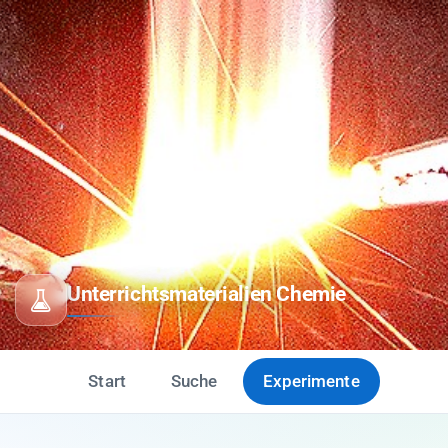
Unterrichtsmaterialien Chemie
Start
Suche
Experimente