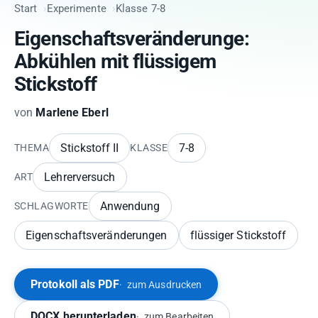
Start
Experimente
Klasse 7-8
Eigenschaftsveränderunge:
Abkühlen mit flüssigem
Stickstoff
von
Marlene Eberl
Stickstoff II
7-8
THEMA
KLASSE
Lehrerversuch
ART
Anwendung
SCHLAGWORTE
Eigenschaftsveränderungen
flüssiger Stickstoff
Protokoll als PDF
zum Ausdrucken
DOCX herunterladen
zum Bearbeiten