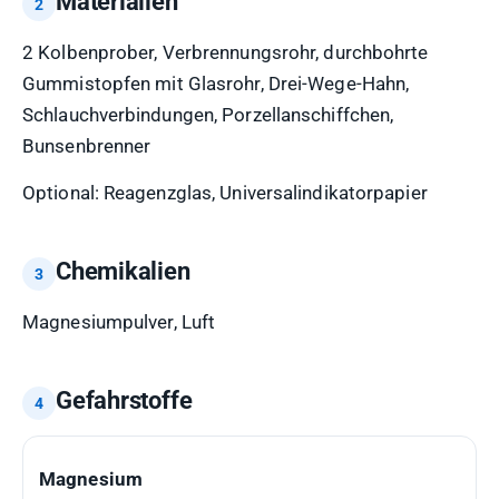
Materialien
2 Kolbenprober, Verbrennungsrohr, durchbohrte
Gummistopfen mit Glasrohr, Drei-Wege-Hahn,
Schlauchverbindungen, Porzellanschiffchen,
Bunsenbrenner
Optional: Reagenzglas, Universalindikatorpapier
Chemikalien
Magnesiumpulver, Luft
Gefahrstoffe
GEFAHRSTOFF
H-
P-
GHS-
Magnesium
SÄTZE
SÄTZE
PIKTOGRAMME