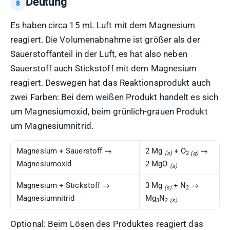
Deutung
Es haben circa 15 mL Luft mit dem Magnesium
reagiert. Die Volumenabnahme ist größer als der
Sauerstoffanteil in der Luft, es hat also neben
Sauerstoff auch Stickstoff mit dem Magnesium
reagiert. Deswegen hat das Reaktionsprodukt auch
zwei Farben: Bei dem weißen Produkt handelt es sich
um Magnesiumoxid, beim grünlich-grauen Produkt
um Magnesiumnitrid.
Magnesium + Sauerstoff →
2 Mg
+ O
→
(s)
2
(g)
Magnesiumoxid
2 MgO
(s)
Magnesium + Stickstoff →
3 Mg
+ N
→
(s)
2
Magnesiumnitrid
Mg
N
3
2
(s)
Optional: Beim Lösen des Produktes reagiert das