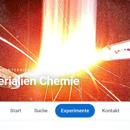
MIEUNTERRICHT
erialien Chemie
Start
Suche
Experimente
Kontakt