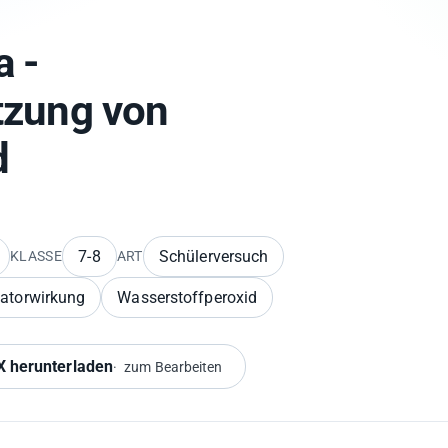
a -
tzung von
d
7-8
Schülerversuch
KLASSE
ART
satorwirkung
Wasserstoffperoxid
 herunterladen
zum Bearbeiten