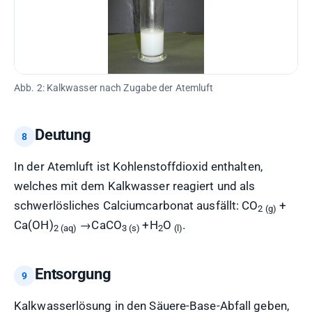
Abb. 2: Kalkwasser nach Zugabe der Atemluft
Deutung
In der Atemluft ist Kohlenstoffdioxid enthalten,
welches mit dem Kalkwasser reagiert und als
schwerlösliches Calciumcarbonat ausfällt: CO
+
2 (g)
Ca(OH)
→CaCO
+H
O
.
2 (aq)
3 (s)
2
(l)
Entsorgung
Kalkwasserlösung in den Säuere-Base-Abfall geben,