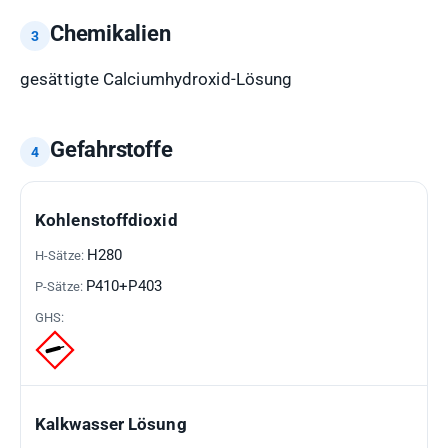
Chemikalien
gesättigte Calciumhydroxid-Lösung
Gefahrstoffe
GEFAHRSTOFF
H-
P-
GHS-
Kohlenstoffdioxid
SÄTZE
SÄTZE
PIKTOGRAMME
H280
P410+P403
Kalkwasser Lösung