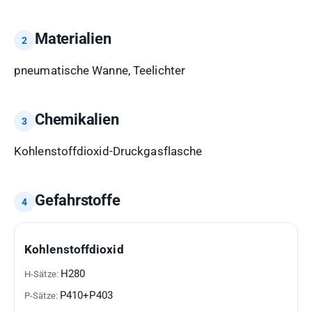
Materialien
pneumatische Wanne, Teelichter
Chemikalien
Kohlenstoffdioxid-Druckgasflasche
Gefahrstoffe
GEFAHRSTOFF
H-
P-
GHS-
Kohlenstoffdioxid
SÄTZE
SÄTZE
PIKTOGRAMME
H280
P410+P403