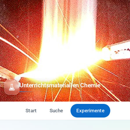
Unterrichtsmaterialien Chemie
Start
Suche
Experimente