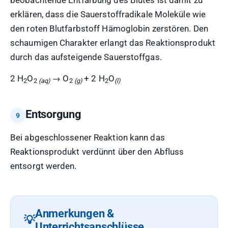
beobachtende Entfärbung des Blutes ist damit zu
erklären, dass die Sauerstoffradikale Moleküle wie
den roten Blutfarbstoff Hämoglobin zerstören. Den
schaumigen Charakter erlangt das Reaktionsprodukt
durch das aufsteigende Sauerstoffgas.
2 H
O
→ O
+ 2 H
O
2
2
(aq)
2
(g)
2
(l)
Entsorgung
Bei abgeschlossener Reaktion kann das
Reaktionsprodukt verdünnt über den Abfluss
entsorgt werden.
Anmerkungen &
Unterrichtsanschlüsse