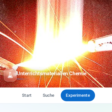
Unterrichtsmaterialien Chemie
Start
Suche
Experimente