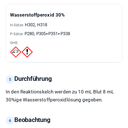
GEFAHRSTOFF
H-
P-
GHS-
Wasserstoffperoxid 30%
SÄTZE
SÄTZE
PIKTOGRAMME
H302, H318
P280, P305+P351+P338
Durchführung
In den Reaktionskelch werden zu 10 mL Blut 8 mL
30%ige Wasserstoffperoxidlösung gegeben.
Beobachtung