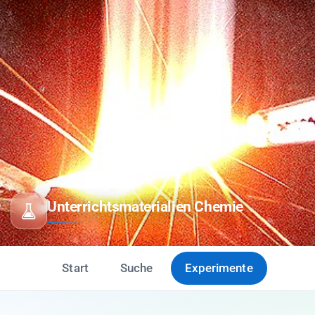
Unterrichtsmaterialien Chemie
Start
Suche
Experimente