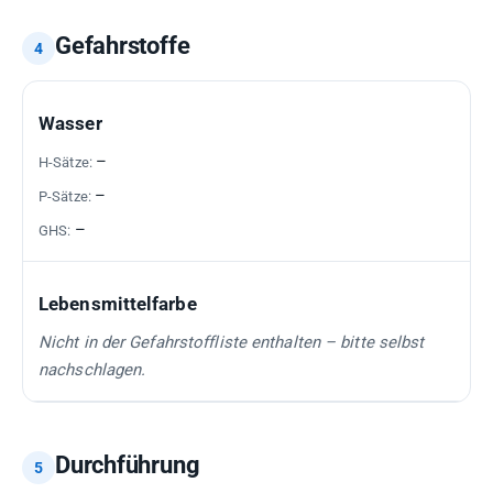
Gefahrstoffe
GEFAHRSTOFF
H-
P-
GHS-
Wasser
SÄTZE
SÄTZE
PIKTOGRAMME
–
–
–
Lebensmittelfarbe
Nicht in der Gefahrstoffliste enthalten – bitte selbst
nachschlagen.
Durchführung