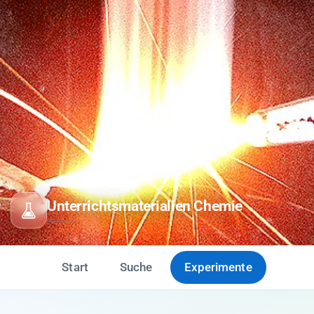
Unterrichtsmaterialien Chemie
Start
Suche
Experimente