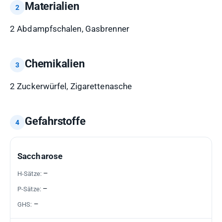
Materialien
2 Abdampfschalen, Gasbrenner
Chemikalien
2 Zuckerwürfel, Zigarettenasche
Gefahrstoffe
GEFAHRSTOFF
H-
P-
GHS-
Saccharose
SÄTZE
SÄTZE
PIKTOGRAMME
–
–
–