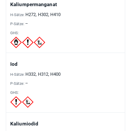
GEFAHRSTOFF
H-
P-
GHS-
Kaliumpermanganat
SÄTZE
SÄTZE
PIKTOGRAMME
H272, H302, H410
–
Iod
H332, H312, H400
–
Kaliumiodid