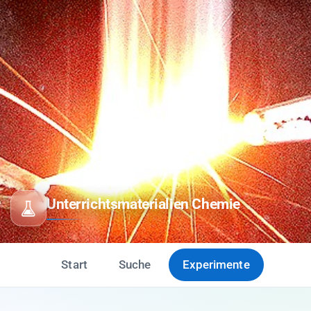
Unterrichtsmaterialien Chemie
Start
Suche
Experimente