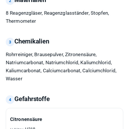
8 Reagenzgläser, Reagenzglasständer, Stopfen,
Thermometer
Chemikalien
Rohrreiniger, Brausepulver, Zitronensäure,
Natriumcarbonat, Natriumchlorid, Kaliumchlorid,
Kaliumcarbonat, Calciumcarbonat, Calciumchlorid,
Wasser
Gefahrstoffe
GEFAHRSTOFF
H-
P-
GHS-
Citronensäure
SÄTZE
SÄTZE
PIKTOGRAMME