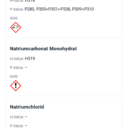
H318
P280, P305+P351+P338, P309+P310
Natriumcarbonat Monohydrat
H319
–
Natriumchlorid
–
–