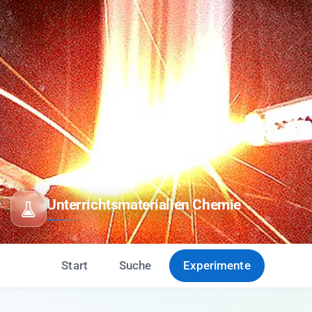
Unterrichtsmaterialien Chemie
Start
Suche
Experimente