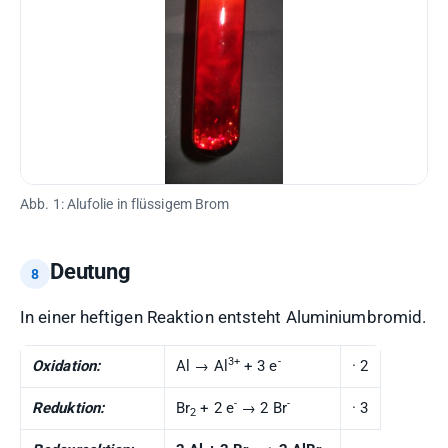
Abb. 1: Alufolie in flüssigem Brom
Deutung
In einer heftigen Reaktion entsteht Aluminiumbromid.
3+
-
Oxidation:
Al → Al
+ 3 e
· 2
-
-
Reduktion:
Br
+ 2 e
→ 2 Br
· 3
2