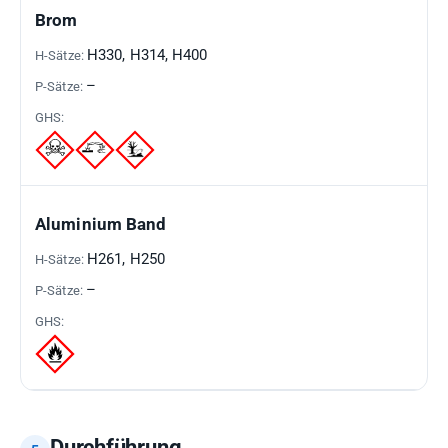
GEFAHRSTOFF
H-
P-
GHS-
Brom
SÄTZE
SÄTZE
PIKTOGRAMME
H330, H314, H400
–
Aluminium Band
H261, H250
–
Durchführung