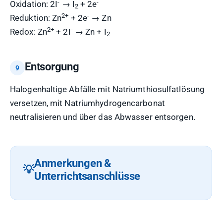
-
-
Oxidation: 2I
→ I
+ 2e
2
2+
-
Reduktion: Zn
+ 2e
→ Zn
2+
-
Redox: Zn
+ 2I
→ Zn + I
2
Entsorgung
Halogenhaltige Abfälle mit Natriumthiosulfatlösung
versetzen, mit Natriumhydrogencarbonat
neutralisieren und über das Abwasser entsorgen.
Anmerkungen &
Unterrichtsanschlüsse