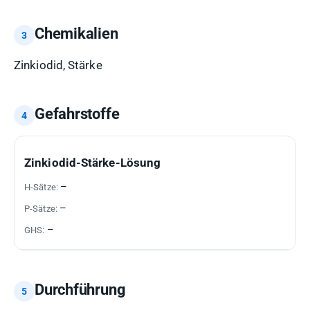
Chemikalien
Zinkiodid, Stärke
Gefahrstoffe
GEFAHRSTOFF
H-
P-
GHS-
Zinkiodid-Stärke-Lösung
SÄTZE
SÄTZE
PIKTOGRAMME
–
–
–
Durchführung